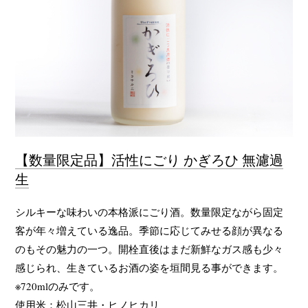
【数量限定品】活性にごり かぎろひ 無濾過
生
シルキーな味わいの本格派にごり酒。数量限定ながら固定
客が年々増えている逸品。季節に応じてみせる顔が異なる
のもその魅力の一つ。開栓直後はまだ新鮮なガス感も少々
感じられ、生きているお酒の姿を垣間見る事ができます。
※720mlのみです。
使用米：松山三井・ヒノヒカリ