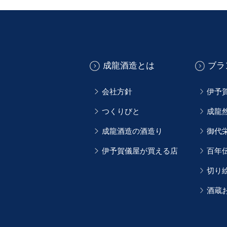
成龍酒造とは
ブラ
会社方針
伊予
つくりびと
成龍
成龍酒造の酒造り
御代
伊予賀儀屋が買える店
百年
切り
酒蔵